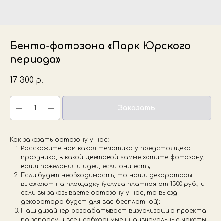
Бенто-фотозона «Парк Юрского
периода»
17 300
р.
Заказать
Как заказать фотозону у нас:
Расскажите нам какая тематика у предстоящего
праздника, в какой цветовой гамме хотите фотозону,
ваши пожелания и идеи, если они есть;
Если будет необходимость, то наши декораторы
выезжают на площадку (услуга платная от 1500 руб., и
если вы заказываете фотозону у нас, то выезд
декоратора будет для вас бесплатной);
Наш дизайнер разрабатывает визуализацию проекта
по запросу и все необходимые индивидуальные макеты