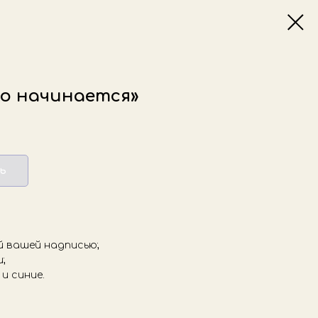
ко начинается»
ь
й вашей надписью;
и;
и синие.