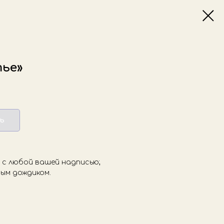
тье»
ь
) с любой вашей надписью;
ным дождиком.