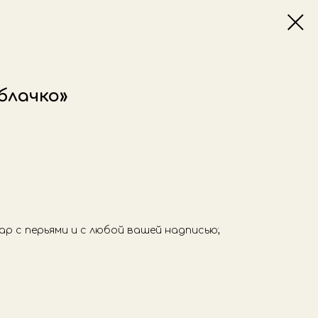
блачко»
р с перьями и с любой вашей надписью;