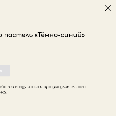
 пастель «Тёмно-синий»
ь
аботка воздушного шара для длительного
чка.