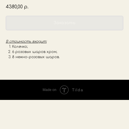
4380,00
р.
Заказать
В стоимость входит:
Колечко;
6 розовых шаров хром;
8 нежно-розовых шаров.
Tilda
Made on