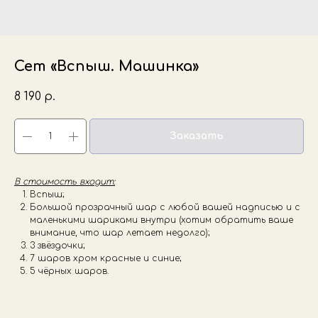
Сет «Вспыш. Машинка»
8 190
р.
Заказать
В стоимость входит:
Вспыш;
Большой прозрачный шар с любой вашей надписью и с
маленькими шариками внутри (хотим обратить ваше
внимание, что шар летает недолго);
3 звёздочки;
7 шаров хром красные и синие;
5 чёрных шаров.