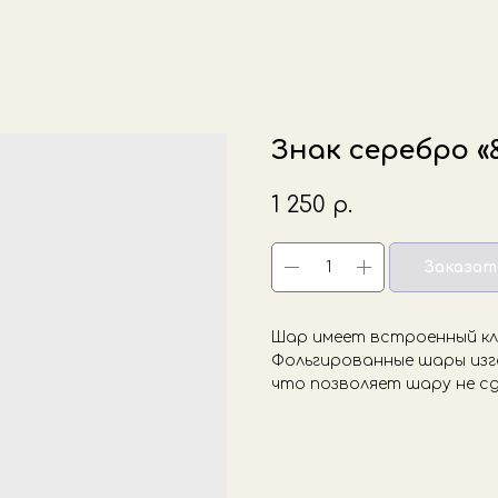
Знак серебро «&
1 250
р.
Заказат
Шар имеет встроенный кла
Фольгированные шары изг
что позволяет шару не сд